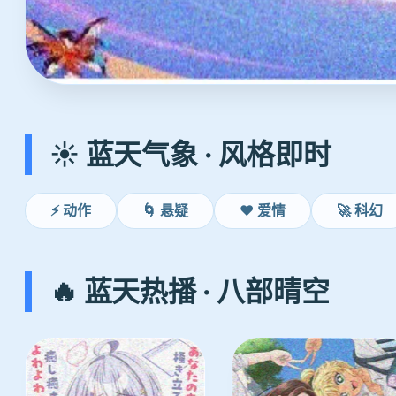
☀️ 蓝天气象 · 风格即时
⚡ 动作
🌀 悬疑
❤️ 爱情
🚀 科幻
🔥 蓝天热播 · 八部晴空