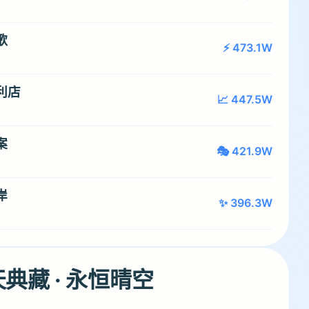
歌
⚡ 473.1W
利店
📈 447.5W
案
🎭 421.9W
岸
✨ 396.3W
天典藏 · 永恒晴空