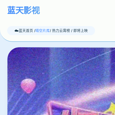
蓝天影视
蓝天首页 /
晴空片库
/ 热力云霄榜 / 即将上映