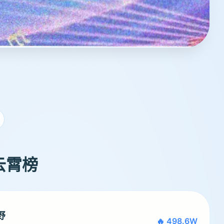
天云霄榜
野
🔥 498.6W