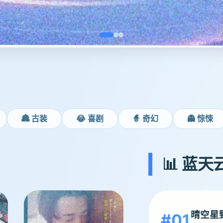
🏯 古装
😂 喜剧
🧙 奇幻
👻 惊悚
📊 蓝
晴空星
#01