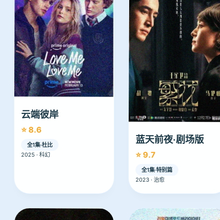
云端彼岸
⭐ 8.6
蓝天前夜·剧场版
全1集·杜比
⭐ 9.7
2025 · 科幻
全1集·特别篇
2023 · 治愈