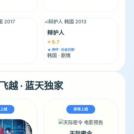
辩护人
⭐ 9.7
🔥 神作 · 社会巨制
韩国 · 剧情
飞越 · 蓝天独家
将上线
即将上线
天际密令