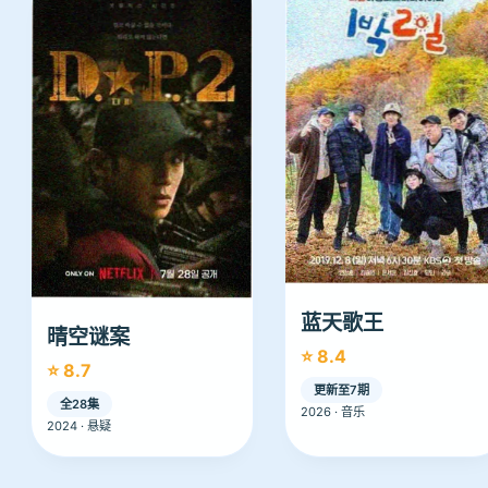
蓝天歌王
晴空谜案
⭐ 8.4
⭐ 8.7
更新至7期
全28集
2026 · 音乐
2024 · 悬疑