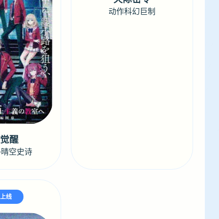
动作科幻巨制
渊觉醒
·晴空史诗
将上线