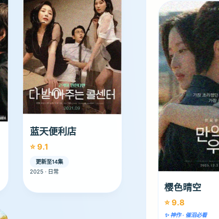
蓝天便利店
⭐ 9.1
更新至14集
2025 · 日常
樱色晴空
⭐ 9.8
✨ 神作 · 催泪必看