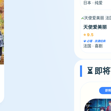
日本 · 纯爱
天使爱美丽
⭐ 9.5
💎 必看 · 浪漫经典
法国 · 喜剧
⏳ 即将
即