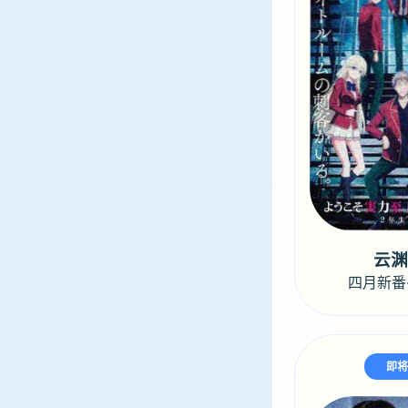
云
四月新番
即