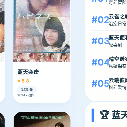
奇幻冒险
云雀之
#02
治愈日常
蓝天便
#03
轻喜剧
晴空谜
#04
悬疑探案
蓝天突击
云端彼
#05
⭐ 8.8
科幻爱情
全1集·4K
2024 · 动作
🏆 蓝