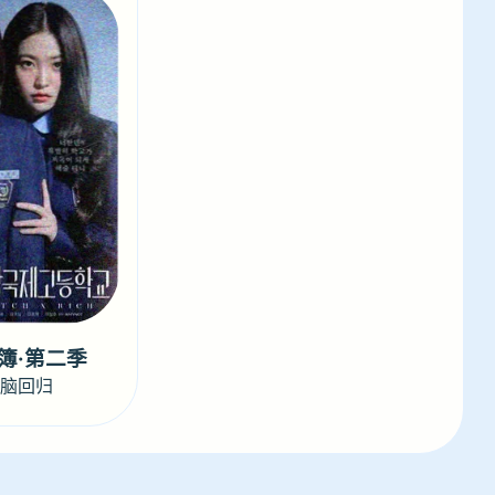
簿·第二季
烧脑回归